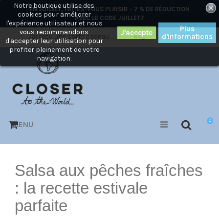
Notre boutique utilise des
×
EN JUILLET, FAITES-VOUS PLAISIR – 7 % DE RÉDUCTION
cookies pour améliorer
AVEC LE CODE
JUILLET7
l'expérience utilisateur et nous
Plus
vous recommandons
J'ai reçu une carte cadeau
d'informations
Mon compte
Blog
d'accepter leur utilisation pour
profiter pleinement de votre
navigation.
0
MENU
Salsa aux pêches fraîches
: la recette estivale
parfaite