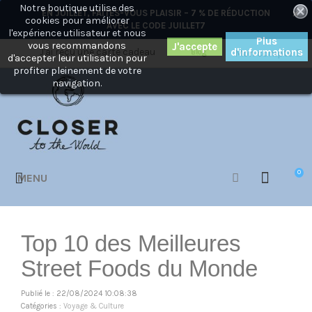
Notre boutique utilise des
×
EN JUILLET, FAITES-VOUS PLAISIR – 7 % DE RÉDUCTION
cookies pour améliorer
AVEC LE CODE
JUILLET7
l'expérience utilisateur et nous
Plus
vous recommandons
J'ai reçu une carte cadeau
d'informations
Blog
Mon compte
d'accepter leur utilisation pour
profiter pleinement de votre
navigation.
0
MENU
Top 10 des Meilleures
Street Foods du Monde
Publié le : 22/08/2024 10:08:38
Catégories :
Voyage & Culture