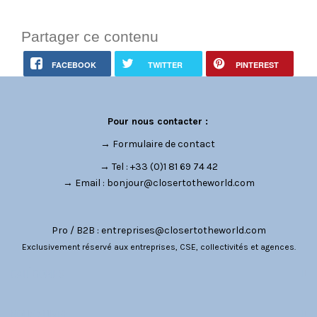
Partager ce contenu
FACEBOOK
TWITTER
PINTEREST
Pour nous contacter :
→
Formulaire de contact
→ Tel : +33 (0)1 81 69 74 42
→ Email :
bonjour@closertotheworld.com
Pro / B2B :
entreprises@closertotheworld.com
Exclusivement réservé aux entreprises, CSE, collectivités et agences.
CATÉGORIES
NOUS SUIVRE