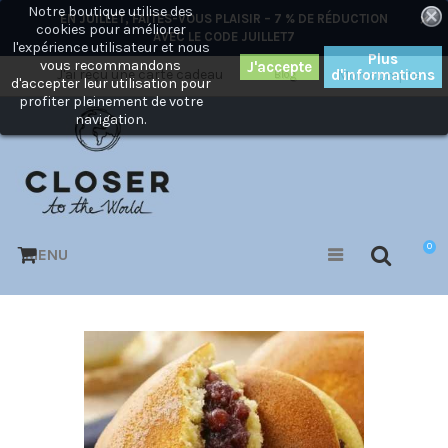
Notre boutique utilise des
×
EN JUILLET, FAITES-VOUS PLAISIR – 7 % DE RÉDUCTION
cookies pour améliorer
AVEC LE CODE
JUILLET7
l'expérience utilisateur et nous
Plus
vous recommandons
J'ai reçu une carte cadeau
d'informations
Mon compte
Blog
d'accepter leur utilisation pour
profiter pleinement de votre
navigation.
0
MENU