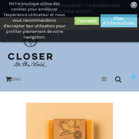
Notre boutique utilise des
×
EN JUILLET, FAITES-VOUS PLAISIR – 7 % DE RÉDUCTION
cookies pour améliorer
AVEC LE CODE
JUILLET7
l'expérience utilisateur et nous
Plus
vous recommandons
J'ai reçu une carte cadeau
d'informations
Mon compte
Blog
d'accepter leur utilisation pour
profiter pleinement de votre
navigation.
0
MENU