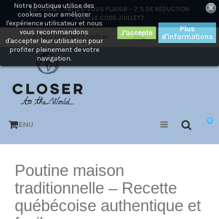
Notre boutique utilise des
×
EN JUILLET, FAITES-VOUS PLAISIR – 7 % DE RÉDUCTION
cookies pour améliorer
AVEC LE CODE
JUILLET7
l'expérience utilisateur et nous
Plus
vous recommandons
J'ai reçu une carte cadeau
d'informations
Mon compte
Blog
d'accepter leur utilisation pour
profiter pleinement de votre
navigation.
0
MENU
Poutine maison
traditionnelle – Recette
québécoise authentique et