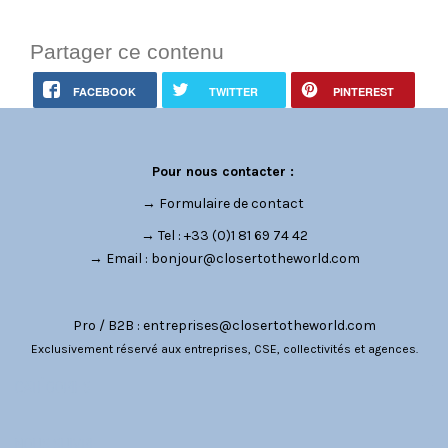
Partager ce contenu
FACEBOOK
TWITTER
PINTEREST
Pour nous contacter :
→
Formulaire de contact
→ Tel : +33 (0)1 81 69 74 42
→ Email :
bonjour@closertotheworld.com
Pro / B2B :
entreprises@closertotheworld.com
Exclusivement réservé aux entreprises, CSE, collectivités et agences.
CATÉGORIES
NOUS SUIVRE