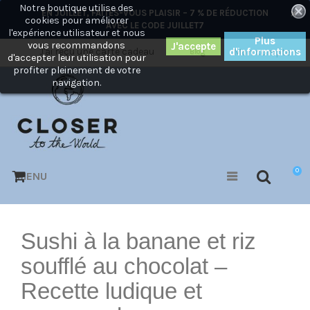
Notre boutique utilise des
×
EN JUILLET, FAITES-VOUS PLAISIR – 7 % DE RÉDUCTION
cookies pour améliorer
AVEC LE CODE
JUILLET7
l'expérience utilisateur et nous
Plus
vous recommandons
J'ai reçu une carte cadeau
d'informations
Mon compte
Blog
d'accepter leur utilisation pour
profiter pleinement de votre
navigation.
0
MENU
Sushi à la banane et riz
soufflé au chocolat –
Recette ludique et