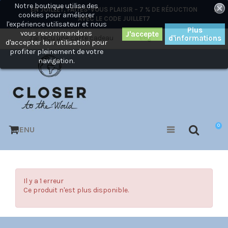
Notre boutique utilise des
×
EN JUILLET, FAITES-VOUS PLAISIR – 7 % DE RÉDUCTION
cookies pour améliorer
AVEC LE CODE
JUILLET7
l'expérience utilisateur et nous
Plus
vous recommandons
J'ai reçu une carte cadeau
d'informations
Mon compte
Blog
d'accepter leur utilisation pour
profiter pleinement de votre
navigation.
0
MENU
Il y a 1 erreur
Ce produit n'est plus disponible.