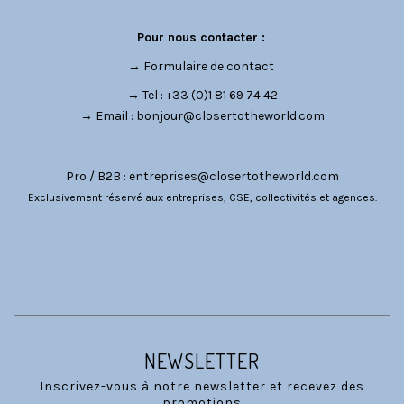
Pour nous contacter :
→
Formulaire de contact
→ Tel : +33 (0)1 81 69 74 42
→ Email :
bonjour@closertotheworld.com
Pro / B2B :
entreprises@closertotheworld.com
Exclusivement réservé aux entreprises, CSE, collectivités et agences.
CATÉGORIES
NOUS SUIVRE
NEWSLETTER
Inscrivez-vous à notre newsletter et recevez des
promotions