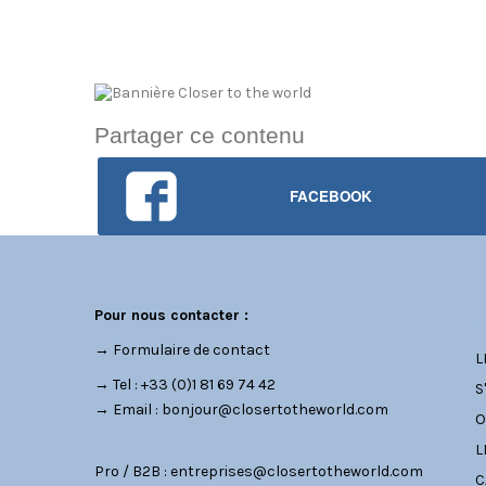
Partager ce contenu
FACEBOOK
C
Pour nous contacter :
→
Formulaire de contact
L
→ Tel : +33 (0)1 81 69 74 42
S
→ Email :
bonjour@closertotheworld.com
O
L
Pro / B2B :
entreprises@closertotheworld.com
C