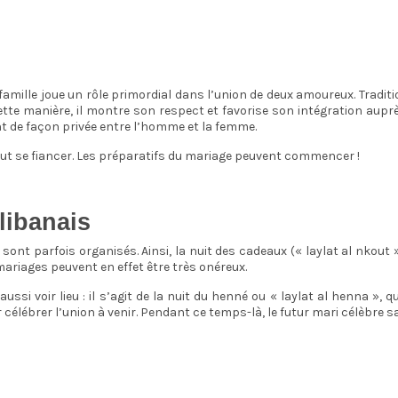
amille joue un rôle primordial dans l’union de deux amoureux. Traditi
e manière, il montre son respect et favorise son intégration auprès d
nt de façon privée entre l’homme et la femme.
peut se fiancer. Les préparatifs du mariage peuvent commencer !
libanais
sont parfois organisés. Ainsi, la nuit des cadeaux (« laylat al nkout 
mariages peuvent en effet être très onéreux.
aussi voir lieu : il s’agit de la nuit du henné ou « laylat al henna »,
 célébrer l’union à venir. Pendant ce temps-là, le futur mari célèbre sa