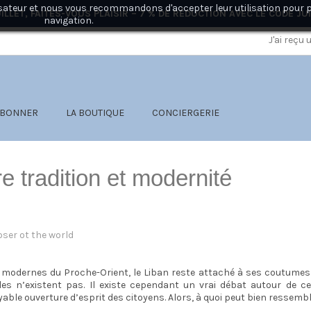
ilisateur et nous vous recommandons d'accepter leur utilisation pour 
ILLET, FAITES-VOUS PLAISIR – 7 % DE RÉDUCTION AVEC LE CODE
JU
navigation.
J'ai reçu
ABONNER
LA BOUTIQUE
CONCIERGERIE
re tradition et modernité
oser ot the world
modernes du Proche-Orient, le Liban reste attaché à ses coutumes et
iviles n’existent pas. Il existe cependant un vrai débat autour de c
oyable ouverture d’esprit des citoyens. Alors, à quoi peut bien ressem