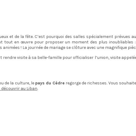
x et de la fête. C’est pourquoi des salles spécialement prévues aux
ent tout en œuvre pour proposer un moment des plus inoubliables :
s animées ! La journée de mariage se clôture avec une magnifique piè
endre visite à sa belle-famille pour officialiser l’union, visite appelée 
u de la culture, le
pays du Cèdre
regorge de richesses. Vous souhaite
à découvrir au Liban
.