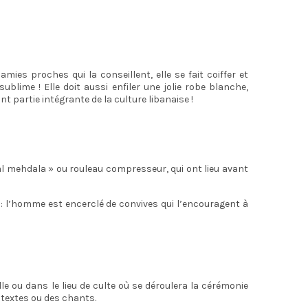
mies proches qui la conseillent, elle se fait coiffer et
blime ! Elle doit aussi enfiler une jolie robe blanche,
partie intégrante de la culture libanaise !
 al mehdala » ou rouleau compresseur, qui ont lieu avant
e : l’homme est encerclé de convives qui l’encouragent à
 ou dans le lieu de culte où se déroulera la cérémonie
e textes ou des chants.