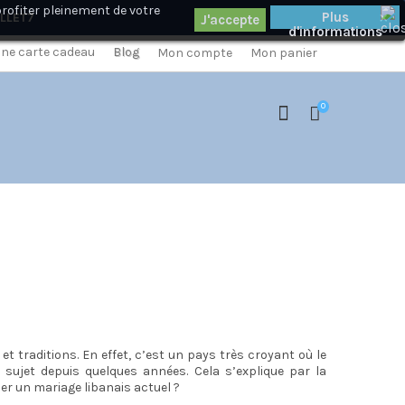
profiter pleinement de votre
×
Plus
ILLET7
d'informations
 une carte cadeau
Blog
Mon compte
Mon panier
0
 traditions. En effet, c’est un pays très croyant où le
e sujet depuis quelques années. Cela s’explique par la
bler un mariage libanais actuel ?