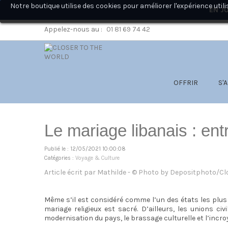
Notre boutique utilise des cookies pour améliorer l'expérience ut
EN JU
Appelez-nous au :
01 81 69 74 42
OFFRIR
S'
Le mariage libanais : ent
Publié le : 12/05/2021 10:00:08
Catégories :
Voyage & Culture
Article écrit par Mathilde - © Photo by Depositphoto/Cl
Même s’il est considéré comme l’un des états les plus 
mariage religieux est sacré. D’ailleurs, les unions c
modernisation du pays, le brassage culturelle et l’incr