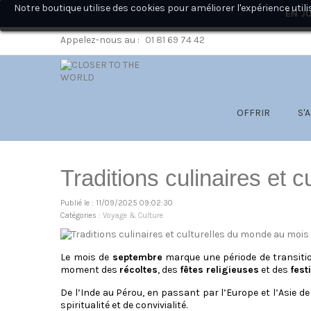
Notre boutique utilise des cookies pour améliorer l'expérience ut
EN JU
Appelez-nous au :
01 81 69 74 42
OFFRIR
S'
Traditions culinaires et 
Publié le : 11/09/2025 09:02:30
Catégories :
Voyage & Culture
Le mois de
septembre
marque une période de transitio
moment des
récoltes
, des
fêtes religieuses
et des
fest
De l’Inde au Pérou, en passant par l’Europe et l’Asie 
spiritualité et de convivialité.