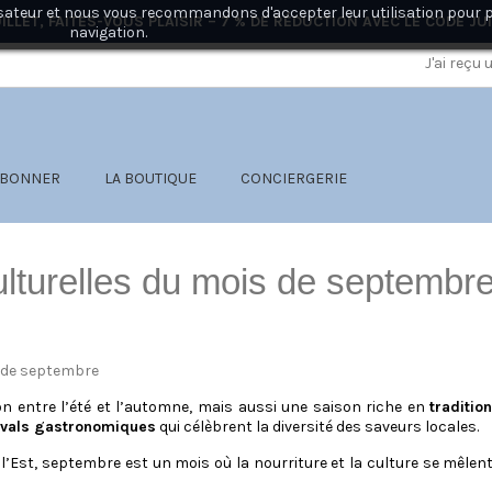
ilisateur et nous vous recommandons d'accepter leur utilisation pour 
ILLET, FAITES-VOUS PLAISIR – 7 % DE RÉDUCTION AVEC LE CODE
JU
navigation.
J'ai reçu
ABONNER
LA BOUTIQUE
CONCIERGERIE
culturelles du mois de septembr
n entre l’été et l’automne, mais aussi une saison riche en
traditio
ivals gastronomiques
qui célèbrent la diversité des saveurs locales.
de l’Est, septembre est un mois où la nourriture et la culture se mê