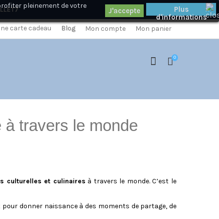
profiter pleinement de votre
×
Plus
ILLET7
d'informations
 une carte cadeau
Blog
Mon compte
Mon panier
0
e à travers le monde
ns culturelles et culinaires
à travers le monde. C’est le
lent pour donner naissance à des moments de partage, de