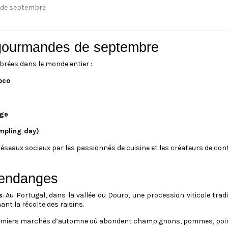
s gourmandes de septembre
brées dans le monde entier :
oco
age
umpling day)
réseaux sociaux par les passionnés de cuisine et les créateurs de cont
vendanges
s
. Au Portugal, dans la vallée du Douro, une procession viticole trad
nt la récolte des raisins.
emiers marchés d’automne où abondent champignons, pommes, poire