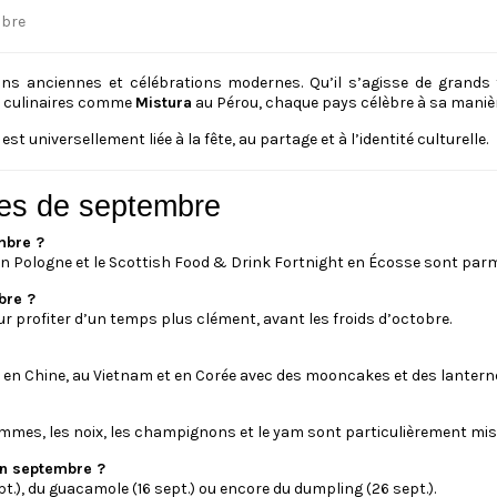
ons anciennes et célébrations modernes. Qu’il s’agisse de grands 
ls culinaires comme
Mistura
au Pérou, chaque pays célèbre à sa manière
universellement liée à la fête, au partage et à l’identité culturelle.
ires de septembre
mbre ?
el en Pologne et le Scottish Food & Drink Fortnight en Écosse sont parm
bre ?
r profiter d’un temps plus clément, avant les froids d’octobre.
ée en Chine, au Vietnam et en Corée avec des mooncakes et des lantern
ommes, les noix, les champignons et le yam sont particulièrement mis
 en septembre ?
t.), du guacamole (16 sept.) ou encore du dumpling (26 sept.).