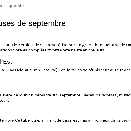
ieuses de septembre
nt dans le Kerala. Elle se caractérise par un grand banquet appelé
On
ations florales complètent cette fête haute en couleurs.
l’Est
 la Lune
(Mid-Autumn Festival). Les familles se réunissent autour de
la bière de Munich démarre
fin septembre
. Bières bavaroises, musi
teurs.
tembre. Ce tubercule, aliment de base, est mis à l’honneur dans des