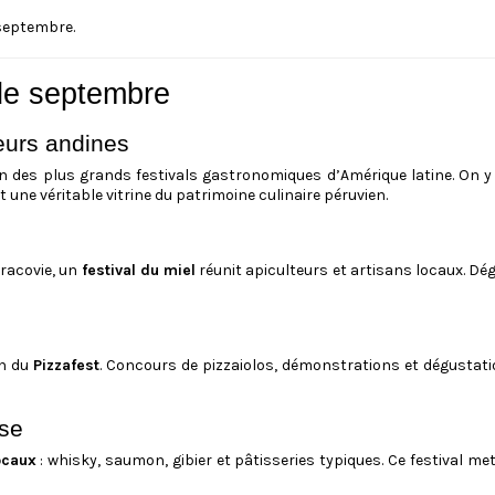
septembre.
 de septembre
veurs andines
’un des plus grands festivals gastronomiques d’Amérique latine. On 
t une véritable vitrine du patrimoine culinaire péruvien.
Cracovie, un
festival du miel
réunit apiculteurs et artisans locaux. Dég
on du
Pizzafest
. Concours de pizzaiolos, démonstrations et dégustati
sse
ocaux
: whisky, saumon, gibier et pâtisseries typiques. Ce festival m