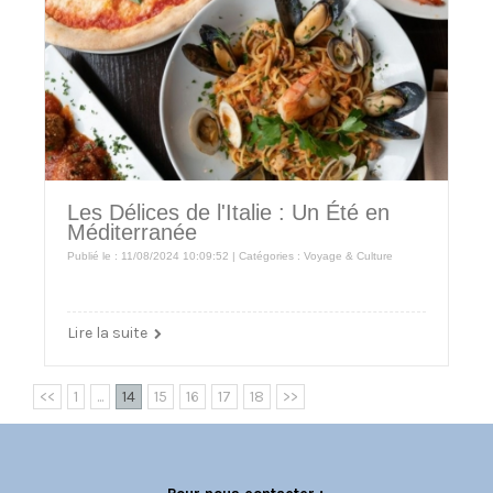
Les Délices de l'Italie : Un Été en
Méditerranée
Publié le : 11/08/2024 10:09:52 | Catégories :
Voyage & Culture
Lire la suite
<<
1
...
14
15
16
17
18
>>