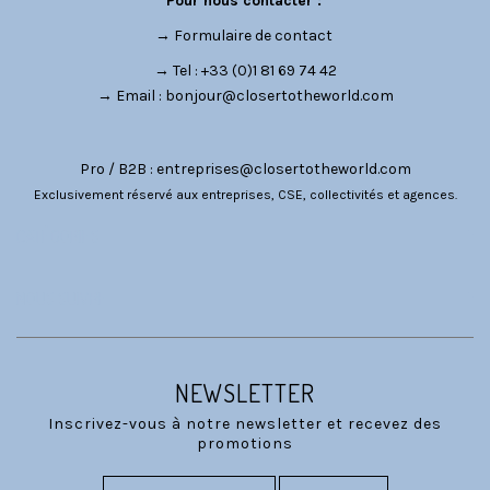
Pour nous contacter :
→
Formulaire de contact
→ Tel : +33 (0)1 81 69 74 42
→ Email :
bonjour@closertotheworld.com
Pro / B2B :
entreprises@closertotheworld.com
Exclusivement réservé aux entreprises, CSE, collectivités et agences.
CATÉGORIES
NOUS SUIVRE
NEWSLETTER
Inscrivez-vous à notre newsletter et recevez des
promotions