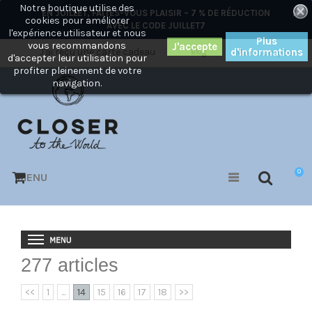
Notre boutique utilise des
×
EN JUILLET, FAITES-VOUS PLAISIR – 7 % DE RÉDUCTION
cookies pour améliorer
AVEC LE CODE
JUILLET7
l'expérience utilisateur et nous
Plus
vous recommandons
J'ai reçu une carte cadeau
d'informations
Mon compte
Blog
d'accepter leur utilisation pour
profiter pleinement de votre
navigation.
0
MENU
277 articles
<<
1
...
14
15
16
17
18
>>