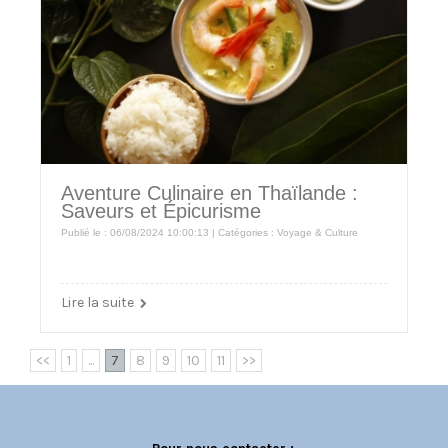
Aventure Culinaire en Thaïlande :
Saveurs et Épicurisme
Publié le : 06/08/2024 10:00:13 | Catégories :
Voyage & Culture
Lire la suite
<<
1
...
7
8
9
10
11
>>