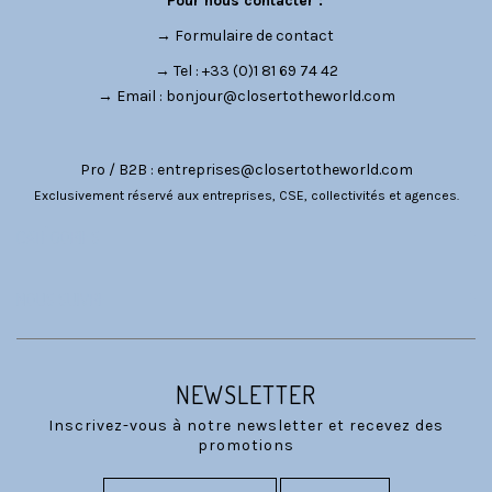
Pour nous contacter :
→
Formulaire de contact
→ Tel : +33 (0)1 81 69 74 42
→ Email :
bonjour@closertotheworld.com
Pro / B2B :
entreprises@closertotheworld.com
Exclusivement réservé aux entreprises, CSE, collectivités et agences.
CATÉGORIES
NOUS SUIVRE
NEWSLETTER
Inscrivez-vous à notre newsletter et recevez des
promotions