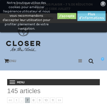
Notre boutique utilise des
×
EN JUILLET, FAITES-VOUS PLAISIR – 7 % DE RÉDUCTION
cookies pour améliorer
AVEC LE CODE
JUILLET7
l'expérience utilisateur et nous
Plus
vous recommandons
J'ai reçu une carte cadeau
d'informations
Mon compte
Blog
d'accepter leur utilisation pour
profiter pleinement de votre
navigation.
0
MENU
145 articles
<<
1
...
7
8
9
10
11
>>